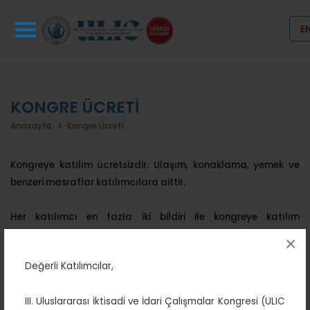
E
KONGRE ÜCRETİ
Anasayfa
Kongre Ücreti
Kongreye katılım ücretsizdir. Ulaşım, konaklama, yemek ve
benzeri masraflar katılımcılara aittir.
Her katılımcı en fazla iki bildiri ile kongreye katılım
sağlayabilecektir.
×
Değerli Katılımcılar,
III. Uluslararası İktisadi ve İdari Çalışmalar Kongresi (ULIC