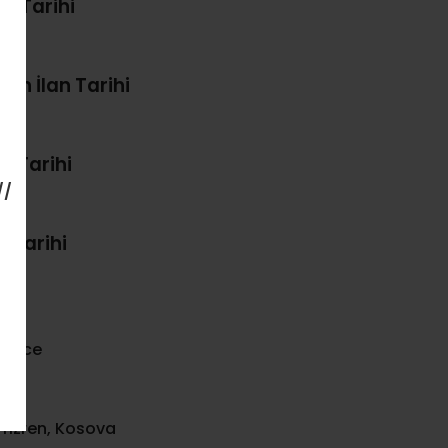
im Tarihi
 Son İlan Tarihi
 Tarihi
//
a Tarihi
ilizce
 Prizren, Kosova