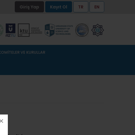
Giriş Yap
Kayıt Ol
TR
EN
KOMİTELER VE KURULLAR
×