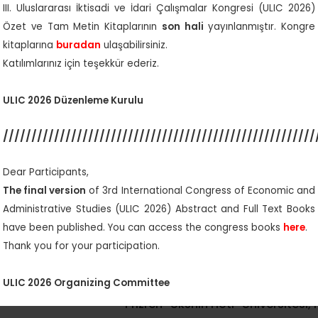
Bildiri Özeti Son Gönder
III. Uluslararası İktisadi ve İdari Çalışmalar Kongresi (ULIC 2026)
10 Mayıs 2026
Özet ve Tam Metin Kitaplarının
son hali
yayınlanmıştır. Kongre
kitaplarına
buradan
ulaşabilirsiniz.
Kabul Edilen Bildiri Özetlerinin
Katılımlarınız için teşekkür ederiz.
15 Mayıs 2026
ULIC 2026 Düzenleme Kurulu
Tam Metin Son Gönderim
///////////////////////////////////////////////////////
26 Haziran 2026
Kongre Kitabı Yayınlam
Dear Participants,
The final version
of 3rd International Congress of Economic and
24 Temmuz 2026
Administrative Studies (ULIC 2026) Abstract and Full Text Books
Kongre Dili
have been published. You can access the congress books
here
.
Thank you for your participation.
Türkçe, Arnavutça ve İng
Kongre Merkezi
ULIC 2026 Organizing Committee
Prizren “Ukshin Hoti” Üniversitesi,