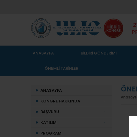
2
P
ANASAYFA
BİLDİRİ GÖNDERİMİ
ÖNEMLİ TARİHLER
ÖNEM
ANASAYFA
Anasayf
KONGRE HAKKINDA
BAŞVURU
KATILIM
PROGRAM