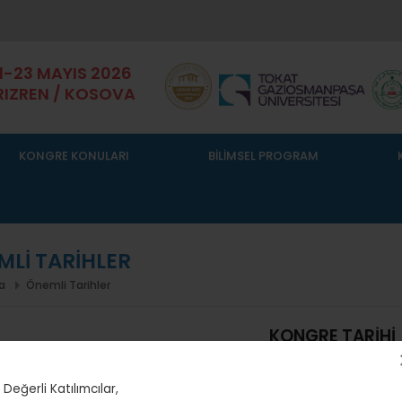
1-23 MAYIS 2026
RIZREN / KOSOVA
KONGRE KONULARI
BİLİMSEL PROGRAM
Lİ TARİHLER
a
Önemli Tarihler
KONGRE TARİHİ
21 - 23 Mayıs 2026
Değerli Katılımcılar,