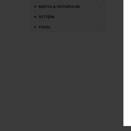
MEDYA & DUYURULAR
İLETİŞİM
YASAL